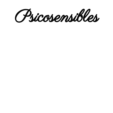
Psicosensibles
Si vives situaciones que te
desbordan emocional, cognitiva y
sensorialmente; si tienes
tendencia a complacer a los
demás, ignorando tus propias
necesidades; si sientes que no
encajas en el mundo, o que tu
mente se dispersa y no puedes
expresarte con claridad cuando
te sientes observada; si te cuesta
dar el paso de tomar decisiones;