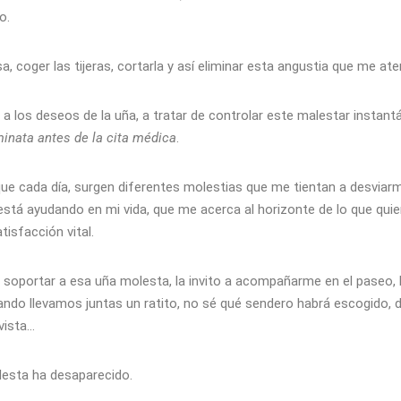
no.
a, coger las tijeras, cortarla y así eliminar esta angustia que me at
a los deseos de la uña, a tratar de controlar este malestar instant
minata antes de la cita médica
.
e cada día, surgen diferentes molestias que me tientan a desviarm
está ayudando en mi vida, que me acerca al horizonte de lo que quier
isfacción vital.
jo soportar a esa uña molesta, la invito a acompañarme en el paseo,
cuando llevamos juntas un ratito, no sé qué sendero habrá escogido,
vista…
lesta ha desaparecido.