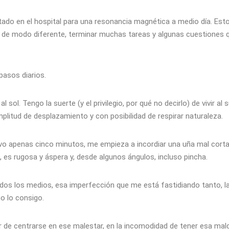
ado en el hospital para una resonancia magnética a medio día. Esto
s de modo diferente, terminar muchas tareas y algunas cuestiones q
 pasos diarios.
l sol. Tengo la suerte (y el privilegio, por qué no decirlo) de vivir al
litud de desplazamiento y con posibilidad de respirar naturaleza.
vo apenas cinco minutos, me empieza a incordiar una uña mal corta
, es rugosa y áspera y, desde algunos ángulos, incluso pincha.
odos los medios, esa imperfección que me está fastidiando tanto, la a
no lo consigo.
 de centrarse en ese malestar, en la incomodidad de tener esa mal