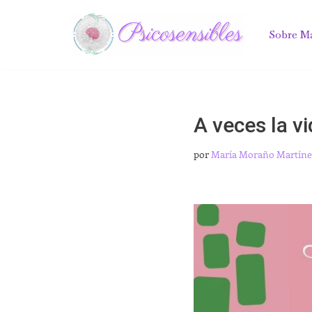
Sobre M
Saltar
al
contenido
A veces la v
por
María Moraño Martíne