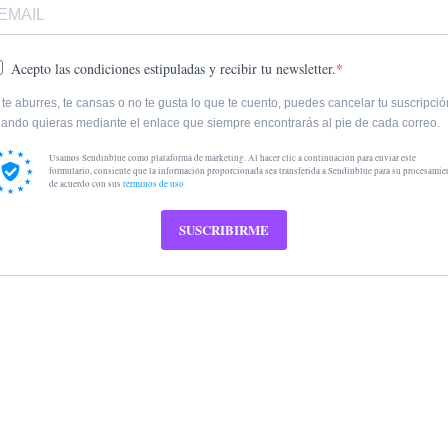
Acepto las condiciones estipuladas y recibir tu newsletter.
 te aburres, te cansas o no te gusta lo que te cuento, puedes cancelar tu suscripció
ando quieras mediante el enlace que siempre encontrarás al pie de cada correo.
Usamos Sendinblue como plataforma de marketing. Al hacer clic a continuación para enviar este
formulario, consiente que la información proporcionada sea transferida a Sendinblue para su procesamie
de acuerdo con sus
términos de uso
SUSCRIBIRME