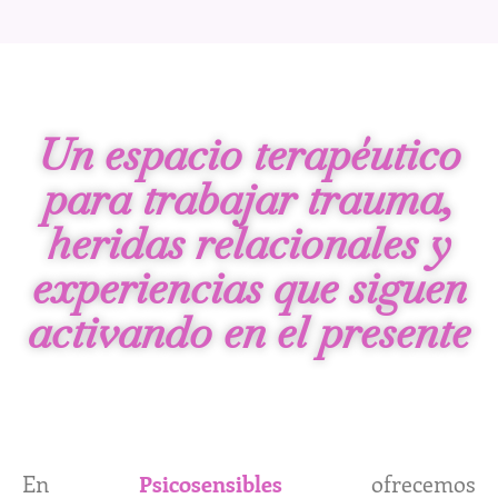
Un espacio terapéutico
para trabajar trauma,
heridas relacionales y
experiencias que siguen
activando en el presente
En
Psicosensibles
ofrecemos