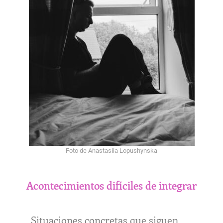
Foto de Anastasiia Lopushynska
Acontecimientos difíciles de integrar
Situaciones concretas que siguen