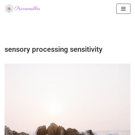
Saltar
al
contenido
sensory processing sensitivity