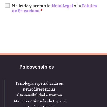
He leído y acepto la
Nota Legal
y la
Política
de Privacidad
*
Psicosensibles
Psicología especializada en
neurodivergencias
,
alta sensibilidad
y
trauma
.
Atención
online
desde España
y América Latina.