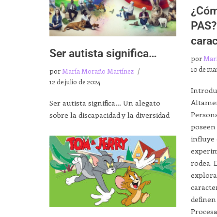
¿Cóm
PAS?
carac
Ser autista significa…
por
Mar
10 de ma
por
María Moraño Martínez
12 de julio de 2024
Introdu
Altamen
Ser autista significa… Un alegato
Persona
sobre la discapacidad y la diversidad
poseen 
influye
experi
rodea. 
explora
caracte
definen
Procesa