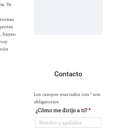
ia. Te
,
ersonas
rgentes
o, hayan
 muy
omún
Contacto
Los campos marcados con
*
son
obligatorios
¿Cómo me dirijo a ti?
*