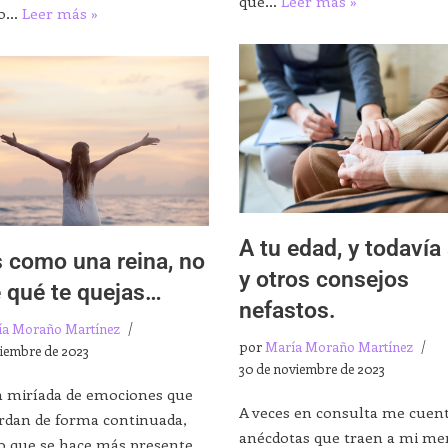
que…
Leer más »
do…
Leer más »
A tu edad, y todavía
s como una reina, no
y otros consejos
e qué te quejas…
nefastos.
ía Moraño Martínez
por
María Moraño Martínez
viembre de 2023
30 de noviembre de 2023
a miríada de emociones que
A veces en consulta me cuen
rdan de forma continuada,
anécdotas que traen a mi m
o que se hace más presente