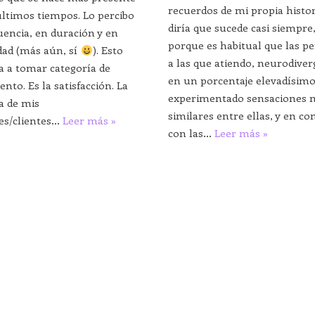
recuerdos de mi propia histor
últimos tiempos. Lo percibo
diría que sucede casi siempre
uencia, en duración y en
porque es habitual que las p
dad (más aún, sí
). Esto
a las que atiendo, neurodive
 a tomar categoría de
en un porcentaje elevadísim
ento. Es la satisfacción. La
experimentado sensaciones
a de mis
similares entre ellas, y en c
es/clientes…
Leer más »
con las…
Leer más »