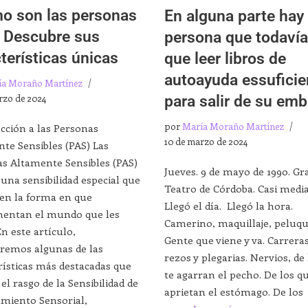
o son las personas
En alguna parte hay
 Descubre sus
persona que todavía
terísticas únicas
que leer libros de
autoayuda essuficie
ía Moraño Martínez
rzo de 2024
para salir de su emb
por
María Moraño Martínez
cción a las Personas
10 de marzo de 2024
te Sensibles (PAS) Las
s Altamente Sensibles (PAS)
Jueves. 9 de mayo de 1990. Gr
una sensibilidad especial que
Teatro de Córdoba. Casi medi
 en la forma en que
Llegó el día. Llegó la hora.
mentan el mundo que les
Camerino, maquillaje, peluqu
En este artículo,
Gente que viene y va. Carrera
remos algunas de las
rezos y plegarias. Nervios, de
rísticas más destacadas que
te agarran el pecho. De los q
 el rasgo de la Sensibilidad de
aprietan el estómago. De los
miento Sensorial,