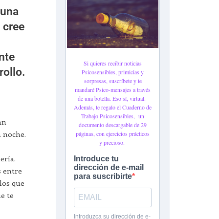
 una
 cree
nte
rollo.
an
a noche.
ería.
s entre
 los que
ue te