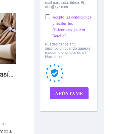
 así…
tan
emoria